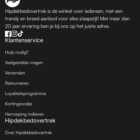
Hipdekbedovertrek is dé winkel voor iedereen, met een
trendy en breed aanbod voor elke slaapstijl! Met meer dan
20 jaar ervaring ben je bij ons op het juiste adres.
Facebook
(link opent in nieuw tabblad/venster)
(link opent in nieuw tabblad/venster)
Instagram
(link opent in nieuw tabblad/venster)
(link opent in nieuw tabblad/venster)
TikTok
(link opent in nieuw tabblad/venster)
(link opent in nieuw tabblad/venster)
Klantenservice
Hulp nodig?
Veelgestelde vragen
Verzenden
Retourneren
Loyaliteitsprogramma
Kortingscodes
Herroeping indienen
Hipdekbedovertrek
Over Hipdekbedovertrek