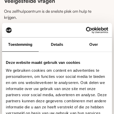
Veelgestelde vragen
Ons zelfhulpcentrum is de snelste plek om hulp te
krijgen.
expand_more
Is het product op voorraad ?
Toestemming
Details
Over
expand_more
Welke betaalmethodes zijn er?
Deze website maakt gebruik van cookies
expand_more
Wat zijn de verzendkosten?
We gebruiken cookies om content en advertenties te
personaliseren, om functies voor social media te bieden
en om ons websiteverkeer te analyseren. Ook delen we
Hoe kan ik een artikel ruilen of
expand_more
informatie over uw gebruik van onze site met onze
terugsturen?
partners voor social media, adverteren en analyse. Deze
partners kunnen deze gegevens combineren met andere
informatie die u aan ze heeft verstrekt of die ze hebben
verzameld op basis van uw gebruik van hun services.