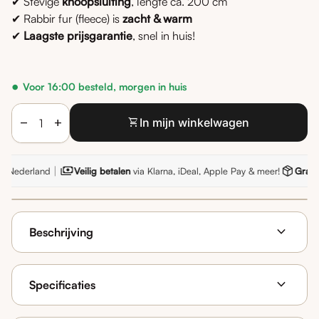
✔ Stevige
knoopsluiting
, lengte ca. 200 cm
✔ Rabbir fur (fleece) is
zacht & warm
✔
Laagste prijsgarantie
, snel in huis!
Voor 16:00 besteld, morgen in huis
Hoeveelheid verlagen voor
Verhoog de hoeveelheid voor
shopping_cart
In mijn winkelwagen
remove
add
|
 Nederland
Veilig betalen
via Klarna, iDeal, Apple Pay & meer!
Gratis 
expand_more
Beschrijving
expand_more
Specificaties