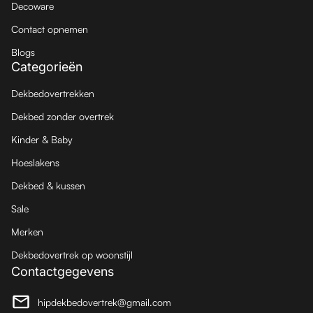
Decoware
Contact opnemen
Blogs
Categorieën
Dekbedovertrekken
Dekbed zonder overtrek
Kinder & Baby
Hoeslakens
Dekbed & kussen
Sale
Merken
Dekbedovertrek op woonstijl
Contactgegevens
hipdekbedovertrek@gmail.com
(link opent in nieuw tabblad/venster)
(link opent in nieuw tabblad/venster)