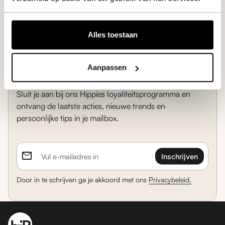
Bekjk alle vragen
Alles toestaan
mail
Aanpassen
Schrijf in en ontvang 10% korting!
Sluit je aan bij ons Hippies loyaliteitsprogramma en
ontvang de laatste acties, nieuwe trends en
persoonlijke tips in je mailbox.
email
Vul e-mailadres in
Door in te schrijven ga je akkoord met ons
Privacybeleid.
Home