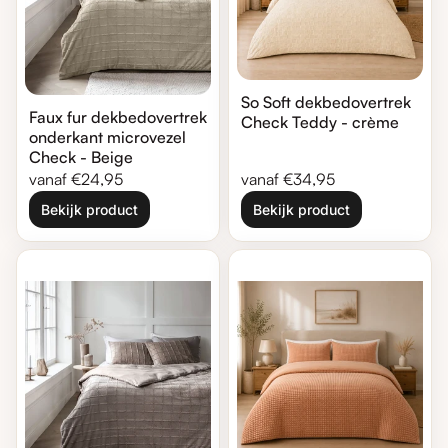
So Soft dekbedovertrek
Faux fur dekbedovertrek
Check Teddy - crème
onderkant microvezel
Check - Beige
Normale prijs
Normale prijs
vanaf €24,95
vanaf €34,95
Bekijk product
Bekijk product
Zoom in
Zoom in