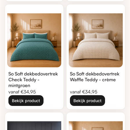
Zoom in
Zoom in
So Soft dekbedovertrek
So Soft dekbedovertrek
Check Teddy -
Waffle Teddy - crème
mintgroen
Normale prijs
Normale prijs
vanaf €34,95
vanaf €34,95
Bekijk product
Bekijk product
Zoom in
Zoom in