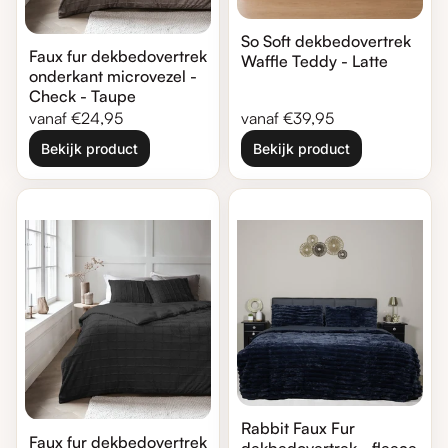
So Soft dekbedovertrek
Faux fur dekbedovertrek
Waffle Teddy - Latte
onderkant microvezel -
Check - Taupe
Normale prijs
Normale prijs
vanaf €24,95
vanaf €39,95
Bekijk product
Bekijk product
Zoom in
Zoom in
Rabbit Faux Fur
Faux fur dekbedovertrek
dekbedovertrek - fleece