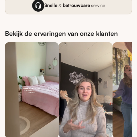
headset_mic
Snelle
&
betrouwbare
service
Bekijk de ervaringen van onze klanten