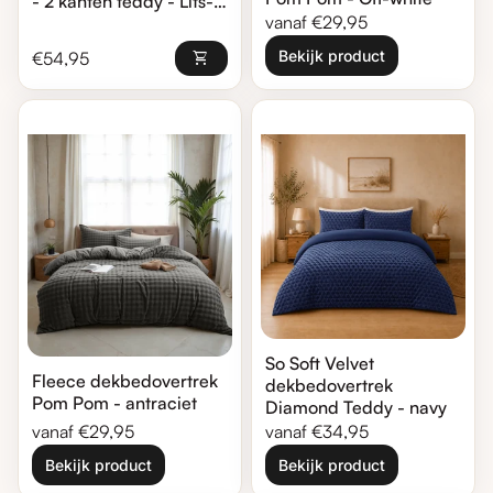
- 2 kanten teddy - Lits-
Normale prijs
vanaf €29,95
jumeaux XL (260x220 +
2st 60x70cm)
Normale prijs
Bekijk product
€54,95
shopping_cart
Zoom in
Zoom in
So Soft Velvet
Fleece dekbedovertrek
dekbedovertrek
Pom Pom - antraciet
Diamond Teddy - navy
Normale prijs
Normale prijs
vanaf €29,95
vanaf €34,95
Bekijk product
Bekijk product