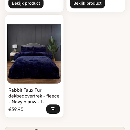
Bekijk product
Bekijk product
Zoom in
Rabbit Faux Fur
dekbedovertrek - fleece
- Navy blauw - 1-
persoons
Normale prijs
€39,95
shopping_cart