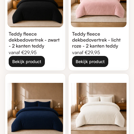
Teddy fleece
Teddy fleece
dekbedovertrek - zwart
dekbedovertrek - licht
- 2 kanten teddy
roze - 2 kanten teddy
Normale prijs
Normale prijs
vanaf €29,95
vanaf €29,95
Bekijk product
Bekijk product
Zoom in
Zoom in