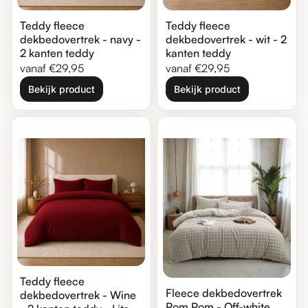
Teddy fleece
Teddy fleece
dekbedovertrek - navy -
dekbedovertrek - wit - 2
2 kanten teddy
kanten teddy
Normale prijs
Normale prijs
vanaf €29,95
vanaf €29,95
Bekijk product
Bekijk product
Zoom in
Zoom in
Teddy fleece
Fleece dekbedovertrek
dekbedovertrek - Wine
Pom Pom - Off-white