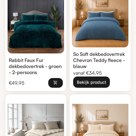
So Soft dekbedovertrek
Chevron Teddy fleece -
Rabbit Faux Fur
blauw
dekbedovertrek - groen
- 2-persoons
Normale prijs
vanaf €34,95
Normale prijs
Bekijk product
€49,95
shopping_cart
Zoom in
Zoom in