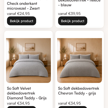
Check onderkant
- blauw
microvezel - Zwart
Normale prijs
Normale prijs
vanaf €24,95
vanaf €39,95
Bekijk product
Bekijk product
Zoom in
Zoom in
So Soft Velvet
So Soft dekbedovertrek
dekbedovertrek
Chevron Teddy - grijs
Diamond Teddy - Grijs
Normale prijs
Normale prijs
vanaf €34,95
vanaf €34,95