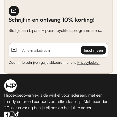
mail
Schrijf in en ontvang 10% korting!
Sluit je aan bij ons Hippies loyaliteitsprogramma en
ontvang de laatste acties, nieuwe trends en
persoonlijke tips in je mailbox.
email
Vul e-mailadres in
Door in te schrijven ga je akkoord met ons
Privacybeleid.
Home
Hipdekbedovertrek is dé winkel voor iedereen, met een
trendy en breed aanbod voor elke slaapstijl! Met meer dan
20 jaar ervaring ben je bij ons op het juiste adres.
Facebook
(link opent in nieuw tabblad/venster)
(link opent in nieuw tabblad/venster)
(link opent in nieuw tabblad/venster)
Instagram
(link opent in nieuw tabblad/venster)
(link opent in nieuw tabblad/venster)
(link opent in nieuw tabblad/venster)
TikTok
(link opent in nieuw tabblad/venster)
(link opent in nieuw tabblad/venster)
(link opent in nieuw tabblad/venster)