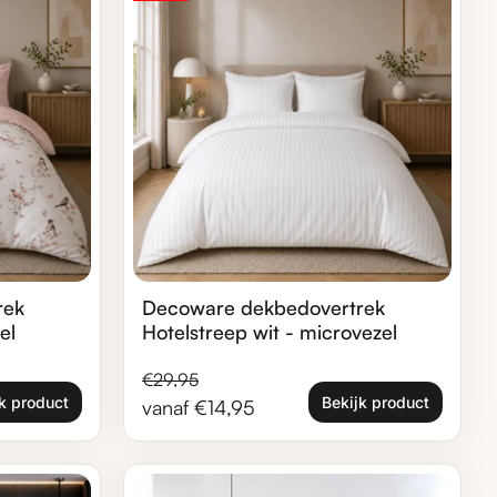
rek
Decoware dekbedovertrek
el
Hotelstreep wit - microvezel
Normale prijs
Verkoopprijs
€29,95
k product
Bekijk product
vanaf €14,95
Zoom in