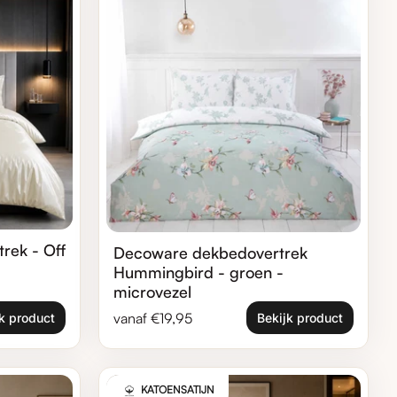
trek - Off
Decoware dekbedovertrek
Hummingbird - groen -
microvezel
Normale prijs
vanaf €19,95
k product
Bekijk product
Zoom in
KATOENSATIJN