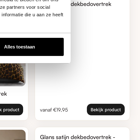
Glans satijn dekbedovertrek
ze partners voor social
blauw
nformatie die u aan ze heeft
Alles toestaan
rek
Normale prijs
vanaf €19,95
k product
Bekijk product
Zoom in
Glans satijn dekbedovertrek -