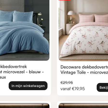
kbedovertrek
Decoware dekbedovert
t microvezel - blauw -
Vintage Toile - microvez
eaux
ijs
js
Normale prijs
Verkoopprijs
€29,95
In mijn winkelwagen
Bekij
vanaf €19,95
Zoom in