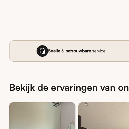
headset_mic
Snelle
&
betrouwbare
service
Bekijk de ervaringen van on