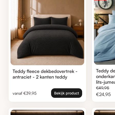
Teddy de
Teddy fleece dekbedovertrek -
onderkan
antraciet - 2 kanten teddy
lits-jum
Normale pr
Verkooppri
€49,95
Normale prijs
vanaf €39,95
Bekijk product
€24,95
Zoom in
Zoom in