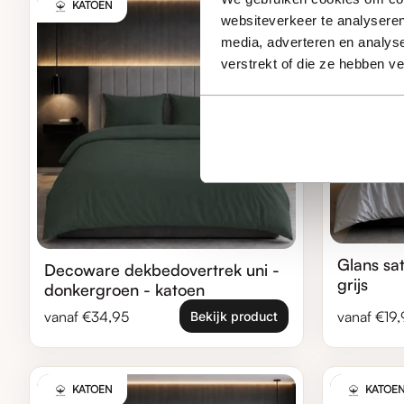
KATOEN
websiteverkeer te analyseren
media, adverteren en analys
verstrekt of die ze hebben v
Glans sa
Decoware dekbedovertrek uni -
grijs
donkergroen - katoen
Normale prijs
Normale pr
vanaf €34,95
vanaf €19
Bekijk product
Zoom in
Zoom in
KATOEN
KATOE