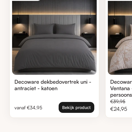
Decoware dekbedovertrek uni -
Decowar
antraciet - katoen
Ventana 
persoons
Normale pr
Verkooppri
€39,95
Normale prijs
vanaf €34,95
Bekijk product
€24,95