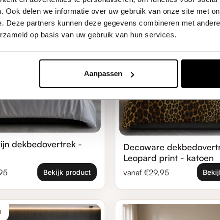
KATOEN
. Ook delen we informatie over uw gebruik van onze site met on
e. Deze partners kunnen deze gegevens combineren met andere i
erzameld op basis van uw gebruik van hun services.
Aanpassen
tijn dekbedovertrek -
Decoware dekbedovert
Leopard print - katoen
ijs
Normale prijs
,95
vanaf €29,95
Bekijk product
Bekij
Zoom in
N