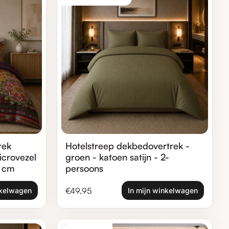
rek
Hotelstreep dekbedovertrek -
crovezel
groen - katoen satijn - 2-
0 cm
persoons
Normale prijs
€49,95
nkelwagen
In mijn winkelwagen
Zoom in