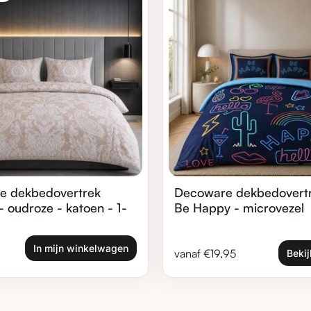
e dekbedovertrek
Decoware dekbedovert
- oudroze - katoen - 1-
Be Happy - microvezel
ijs
js
In mijn winkelwagen
Normale prijs
vanaf €19,95
Bekij