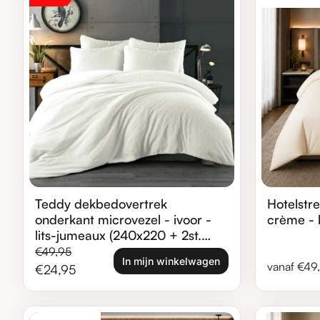
Teddy dekbedovertrek
Hotelstr
onderkant microvezel - ivoor -
crème - 
lits-jumeaux (240x220 + 2st.
60x70 cm)
Normale prijs
Verkoopprijs
€49,95
In mijn winkelwagen
Normale pr
vanaf €49
€24,95
Zoom in
Zoom in