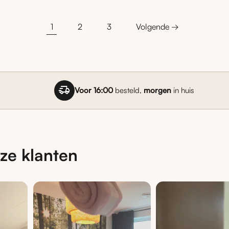
1
2
3
Volgende →
delivery_truck_speed
Voor 16:00
besteld,
morgen
in huis
ze klanten