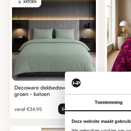
KATOEN
Decoware dekbedovertrek uni -
Decowar
groen - katoen
Ornament
microvez
Toestemming
Normale prijs
Normale pr
vanaf €34,95
vanaf €29
Bekijk product
Deze website maakt gebruik
Zoom in
Zoom in
We gebruiken cookies om cont