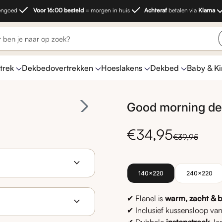
engoed
Voor 16:00 besteld
= morgen in huis
Achteraf
betalen via
Klarna
trek
Dekbedovertrekken
Hoeslakens
Dekbed
Baby & K
Zoom in
Good morning dek
den
Katoensatijn / luxe
Enkel dekbedden
Zomer dekbed
Keukentextiel
Katoen dekbed
Teddy / fleece
Baby & kind
Sokken
kken
Katoen hoeslakens
Dekbed & kussen
Teddy / fleece hoeslakens
Dekbed zonder overtrek
Normale
Verkoo
n
dekbedovertrekken
dekbedovertrekken
€34,95
€39,95
expand_more
140x220
240x220
✔ Flanel is
warm, zacht & b
expand_more
✔ Inclusief kussensloop v
Good