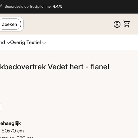
Beoordeeld op Trustpilot met
4,4/5
0
account_circle
shopping_cart
Account
Mijn w
Zoeken
ind
Overig Textiel
bedovertrek Vedet hert - flanel
Zoom in
Hotel chique / effen
Teddy dekbed
Hoofdkussens
Cadeaubon
Kinderdekbed
Waterdichte /
Kussenslopen
Sale
Topper hoeslakens
Hoeslakens
Prints & dessins
Strandlakens
 prijs
pprijs
dekbedovertrekken
beschermende hoeslakens
ehaaglijk
an 60x70 cm